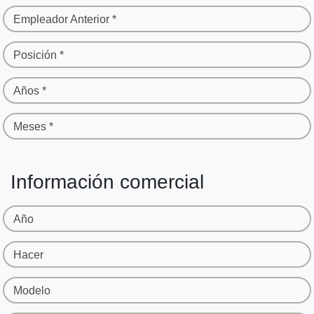
Empleador Anterior *
Posición *
Años *
Meses *
Información comercial
Año
Hacer
Modelo